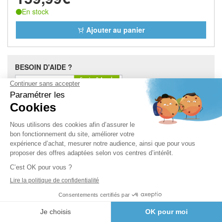
En stock
Ajouter au panier
BESOIN D'AIDE ?
À PROPOS
CGV
Mentions légales
Nous contacter
Mon compte
NOS DOSSIERS TECHNIQUES
Dossier réfrigérateur
Dossier congélateur
Dossier lave-linge
Dossier lave-vaisselle