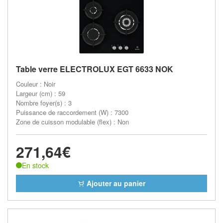
Table verre ELECTROLUX EGT 6633 NOK
Couleur : Noir
Largeur (cm) : 59
Nombre foyer(s) : 3
Puissance de raccordement (W) : 7300
Zone de cuisson modulable (flex) : Non
271,64€
En stock
Ajouter au panier