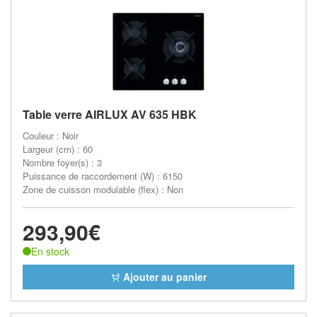
Table verre AIRLUX AV 635 HBK
Couleur : Noir
Largeur (cm) : 60
Nombre foyer(s) : 3
Puissance de raccordement (W) : 6150
Zone de cuisson modulable (flex) : Non
293,90€
En stock
Ajouter au panier