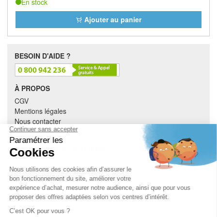
En stock
Ajouter au panier
BESOIN D'AIDE ?
À PROPOS
CGV
Mentions légales
Nous contacter
Mon compte
NOS DOSSIERS TECHNIQUES
Dossier réfrigérateur
Dossier congélateur
Dossier lave-linge
Dossier lave-vaisselle
AIDE