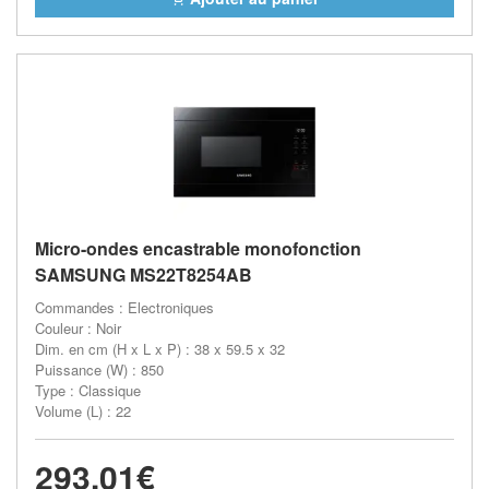
Micro-ondes encastrable monofonction
SAMSUNG MS22T8254AB
Commandes : Electroniques
Couleur : Noir
Dim. en cm (H x L x P) : 38 x 59.5 x 32
Puissance (W) : 850
Type : Classique
Volume (L) : 22
293,01€