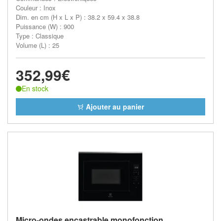
Couleur : Inox
Dim. en cm (H x L x P) : 38.2 x 59.4 x 38.8
Puissance (W) : 900
Type : Classique
Volume (L) : 25
352,99€
En stock
Ajouter au panier
Micro-ondes encastrable monofonction