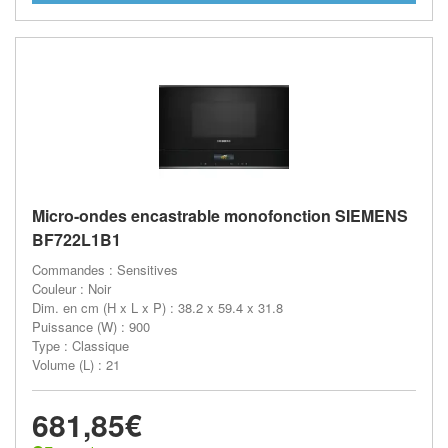
Micro-ondes encastrable monofonction SIEMENS
BF722L1B1
Commandes : Sensitives
Couleur : Noir
Dim. en cm (H x L x P) : 38.2 x 59.4 x 31.8
Puissance (W) : 900
Type : Classique
Volume (L) : 21
681,85€